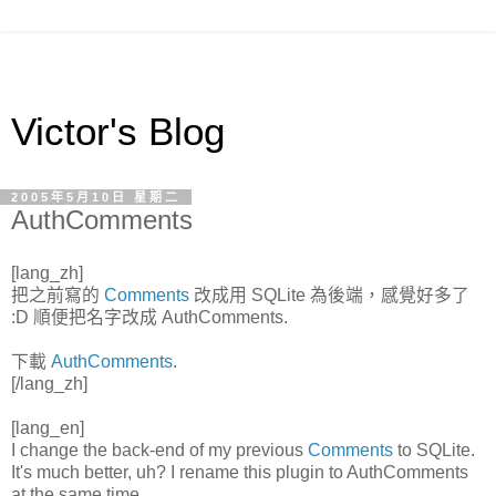
Victor's Blog
2005年5月10日 星期二
AuthComments
[lang_zh]
把之前寫的
Comments
改成用 SQLite 為後端，感覺好多了
:D 順便把名字改成 AuthComments.
下載
AuthComments
.
[/lang_zh]
[lang_en]
I change the back-end of my previous
Comments
to SQLite.
It's much better, uh? I rename this plugin to AuthComments
at the same time.