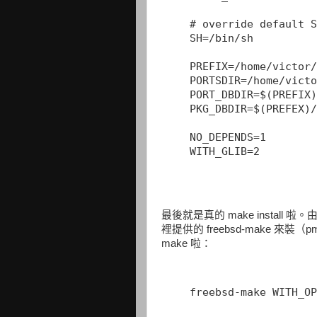
# override default
SH=/bin/sh
PREFIX=/home/victor/
PORTSDIR=/home/victo
PORT_DBDIR=$(PREFIX)
PKG_DBDIR=$(PREFEX)/
NO_DEPENDS=1
WITH_GLIB=2
最後就是真的 make install 啦。由
裡提供的 freebsd-make 來裝
make 啦：
freebsd-make WITH_OP