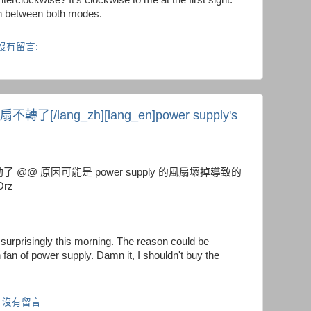
terclockwise? It's clockwise to me at the first sight.
tch between both modes.
沒有留言:
風扇不轉了[/lang_zh][lang_en]power supply's
@ 原因可能是 power supply 的風扇壞掉導致的
rz
surprisingly this morning. The reason could be
fan of power supply. Damn it, I shouldn't buy the
沒有留言: