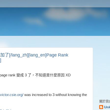
加了[/lang_zh][lang_en]Page Rank
]
page rank 變成 3 了，不知道是什麼原因 XD
/victor.csie.org/
was increased to 3 without knowing the
關於我
Un