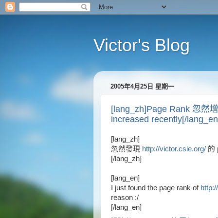
Victor's Blog
2005年4月25日 星期一
[lang_zh]Page Rank 忽然增
increased recently[/lang_en
[lang_zh]
忽然發現
http://victor.csie.org/
的 
[/lang_zh]
[lang_en]
I just found the page rank of
http:/
reason :/
[/lang_en]