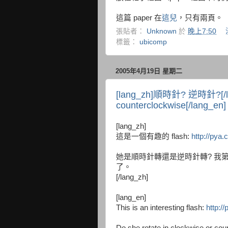
這篇 paper 在
這兒
，只有兩頁。
張貼者：
Unknown
於
晚上7:50
標籤：
ubicomp
2005年4月19日 星期二
[lang_zh]順時針? 逆時針?[/lan
counterclockwise[/lang_en]
[lang_zh]
這是一個有趣的 flash:
http://pya
她是順時針轉還是逆時針轉? 我
了。
[/lang_zh]
[lang_en]
This is an interesting flash:
http:/