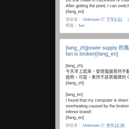
Do she rotate in clockwise or coun
After getting the point, I can swi
[/lang_en]
張貼者：
Unknown
於
下午5:51
標籤：
fun
[lang_zh]power supply 的
fan is broken[/lang_en]
[lang_zh]
今天早上起來，發現電腦竟然不動了 @
過熱。可惡，果然不該買雜牌的 O
[/lang_zh]
[lang_en]
I found that my computer is down 
overheating caused by the broken 
inferior brand!
[/lang_en]
張貼者：
Unknown
於
中午12:35