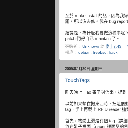
至於 make install 的話，因為我懶
題，所以沒去修。我在 bug report
結論是，為什麼我要做這種事呢 XD 
patch 們得自己 maintain 了。
張貼者：
Unknown
於
晚上7:49
標籤：
debian
,
freebsd
,
hack
2005年4月20日 星期三
TouchTags
昨天晚上 Hao 寄了封信來，提到
以前如果想在搬東西時，把這個動
tag，手上再載上 RFID reader
首先，物體上還是有個 tag（詳細
放在鞋子裡面（paper 裡面舉的例