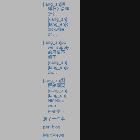
[lang_zh]順
時針? 逆時
針?
[/lang_zh]
[lang_en]c
lockwise
or ...
[lang_zh]po
wer supply
的風扇不
轉了
[/lang_zh]
[lang_en]p
ow...
[lang_zh]科
博館網頁
[/lang_zh]
[lang_en]
NMNS's
web
page[/...
忘了一件事
perl blog
MultiViews