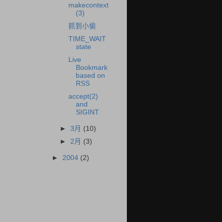
makecontext
(3)
抓到小偷
TIME_WAIT
state
Live
Bookmark
based on
RSS
accept(2)
and
SIGINT
►
3月
(10)
►
2月
(3)
►
2004
(2)