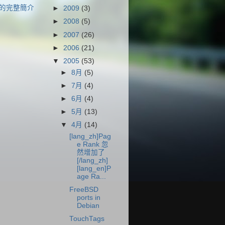
的完整簡介
►
2009
(3)
►
2008
(5)
►
2007
(26)
►
2006
(21)
▼
2005
(53)
►
8月
(5)
►
7月
(4)
►
6月
(4)
►
5月
(13)
▼
4月
(14)
[lang_zh]Pag
e Rank 忽
然增加了
[/lang_zh]
[lang_en]P
age Ra...
FreeBSD
ports in
Debian
TouchTags