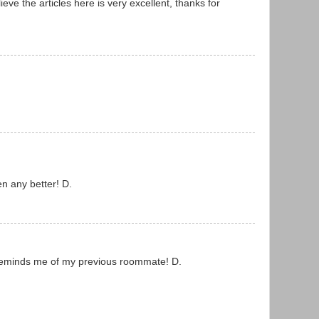
ieve the articles here is very excellent, thanks for
en any better! D.
reminds me of my previous roommate! D.