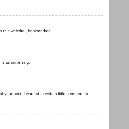
on this website , bookmarked .
 is as surprising.
 of your post. I wanted to write a little comment to