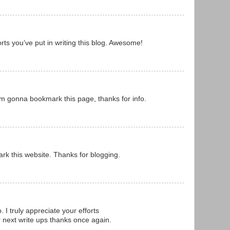
orts you’ve put in writing this blog. Awesome!
 am gonna bookmark this page, thanks for info.
mark this website. Thanks for blogging.
 I truly appreciate your efforts
ur next write ups thanks once again.