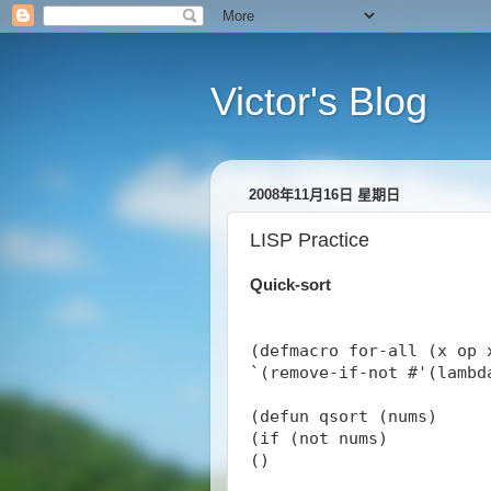
Victor's Blog
2008年11月16日 星期日
LISP Practice
Quick-sort
(defmacro for-all (x op 
`(remove-if-not #'(lambd
(defun qsort (nums)
(if (not nums)
()