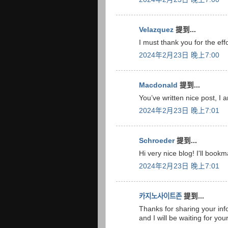
Velazquez
提到...
I must thank you for the eff
2024年2月23日 晚上7:00
Macdonald
提到...
You’ve written nice post, I
2024年2月23日 晚上7:01
Schroeder
提到...
Hi very nice blog! I'll book
2024年2月23日 晚上7:01
카지노사이트존
提到...
Thanks for sharing your info.
and I will be waiting for yo