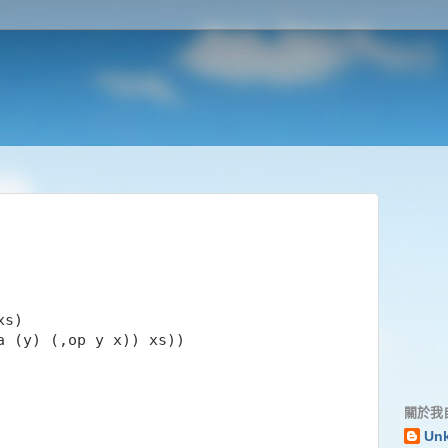
xs)
a (y) (,op y x)) xs))
關於我
Un