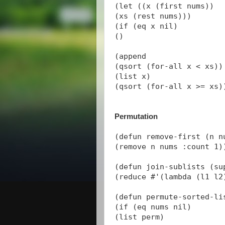
(let ((x (first nums))
(xs (rest nums)))
(if (eq x nil)
()
(append
(qsort (for-all x < xs))
(list x)
(qsort (for-all x >= xs)
Permutation
(defun remove-first (n n
(remove n nums :count 1)
(defun join-sublists (su
(reduce #'(lambda (l1 l2
(defun permute-sorted-li
(if (eq nums nil)
(list perm)