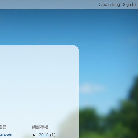
自己
網誌存檔
known
►
2010
(1)