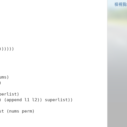
檢視我
))))))
ums)
)
perlist)
) (append l1 l2)) superlist))
st (nums perm)