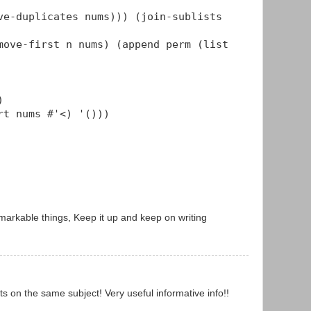
ve-duplicates nums))) (join-sublists
move-first n nums) (append perm (list
)
rt nums #'<) '()))
 remarkable things, Keep it up and keep on writing
ts on the same subject! Very useful informative info!!