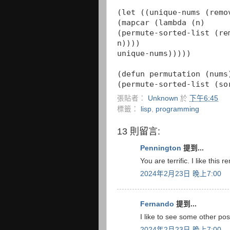
(let ((unique-nums (remo
(mapcar (lambda (n)
(permute-sorted-list (re
n))))
unique-nums)))))
(defun permutation (nums
(permute-sorted-list (so
張貼者：
Unknown
於
下午6:45
標籤：
lisp
,
programming
13 則留言:
Pennington
提到...
You are terrific. I like this
2024年2月23日 晚上7:00
Fernando
提到...
I like to see some other pos
2024年2月23日 晚上7:00