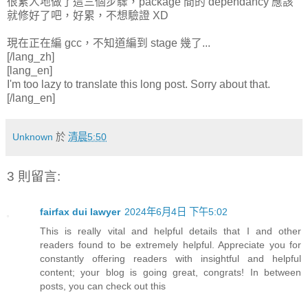
很累人地做了這三個步驟，package 間的 dependancy 應該
就修好了吧，好累，不想驗證 XD
現在正在編 gcc，不知道編到 stage 幾了...
[/lang_zh]
[lang_en]
I'm too lazy to translate this long post. Sorry about that.
[/lang_en]
Unknown
於
清晨5:50
3 則留言:
fairfax dui lawyer
2024年6月4日 下午5:02
This is really vital and helpful details that I and other
readers found to be extremely helpful. Appreciate you for
constantly offering readers with insightful and helpful
content; your blog is going great, congrats! In between
posts, you can check out this