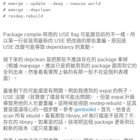
# emerge --update --deep --newuse world
# emerge --depclean
# revdep-rebuild
Package compile 時用的 USE flag 可能跟目前的不一樣，所
以第一行就是用最新的 USE 把改過的那些重編，原因是
USE 改變可能導致 dependancy 的異動。
接下來的 depclean 是把那些不應該存在的 package 拿掉
（根據 manpage，應該只是把被用到的 package 跟用到它的
全列出來，然後看看實際上裝的有那一些不在這個列表裡
面）。
最後剩下的可能還是有問題，例如我遇到的 expat 的例子，
USE 沒變（就算變了還是有可能出問題），但是 expat 升級
導致用他的人也要重編。這時候就得跑 revdep-rebuild，這其
實是還滿噁心的一個步驟。參考
gentoolkit
，首先，他會去
scan 所有 ebuild，看看那些 library, elf 執行檔是不是用了不
存在的 library，如果是的話，就得把這個 package 更新到比
較新的版本（或只是重編）。