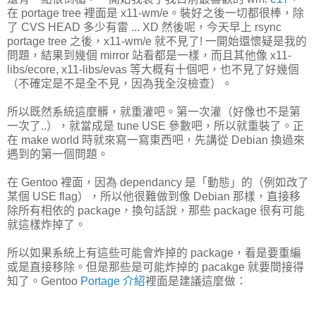
在 portage tree 裡面是 x11-wm/e。裝好之後一切都很棒，除
了 CVS HEAD 多少有雷 ... XD 然後呢，今天早上 rsync
portage tree 之後，x11-wm/e 就不見了! 一開始還懷疑是我的
問題，結果到幾個 mirror 站看都是一樣，而且其他像 x11-
libs/ecore, x11-libs/evas 等大概有十個吧，也不見了好幾個
（不確定是不是全不見，因為我全沒檢查）。
所以既然系統這麼髒，就重灌吧。第一次灌（好像也不是第
一次了..），就當成是 tune USE 參數吧，所以就重裝了。正
在 make world 時就來寫一寫東西吧，先講從 Debian 換過來
遇到的第一個問題。
在 Gentoo 裡面，因為 dependancy 是「動態」的（例如改了
某個 USE flag），所以他很難做到像 Debian 那樣，直接移
除所有相依的 package，換句話說，那些 package 很有可能
就這樣炸掉了。
所以如果系統上有這些可能會炸掉的 package，看是要重編
或是直接移除。但是那些是可能炸掉的 pacakge 就要間接得
知了。Gentoo
Portage 介紹
裡面是建議這麼做：